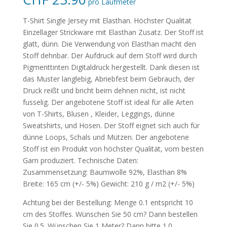
pro Laufmeter
T-Shirt Single Jersey mit Elasthan. Höchster Qualität
Einzellager Strickware mit Elasthan Zusatz. Der Stoff ist
glatt, dünn. Die Verwendung von Elasthan macht den
Stoff dehnbar. Der Aufdruck auf dem Stoff wird durch
Pigmenttinten Digitaldruck hergestellt. Dank diesen ist
das Muster langlebig, Abriebfest beim Gebrauch, der
Druck reißt und bricht beim dehnen nicht, ist nicht
fusselig. Der angebotene Stoff ist ideal für alle Arten
von T-Shirts, Blusen , Kleider, Leggings, dünne
Sweatshirts, und Hosen. Der Stoff eignet sich auch für
dünne Loops, Schals und Mützen. Der angebotene
Stoff ist ein Produkt von höchster Qualität, vom besten
Garn produziert. Technische Daten:
Zusammensetzung: Baumwolle 92%, Elasthan 8%
Breite: 165 cm (+/- 5%) Gewicht: 210 g / m2 (+/- 5%)
Achtung bei der Bestellung: Menge 0.1 entspricht 10
cm des Stoffes. Wünschen Sie 50 cm? Dann bestellen
Sie 0.5. Wünschen Sie 1 Meter? Dann bitte 1.0