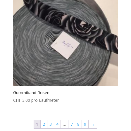
Gummiband Rosen
CHF
3.00
pro Laufmeter
1
2
3
4
…
7
8
9
→