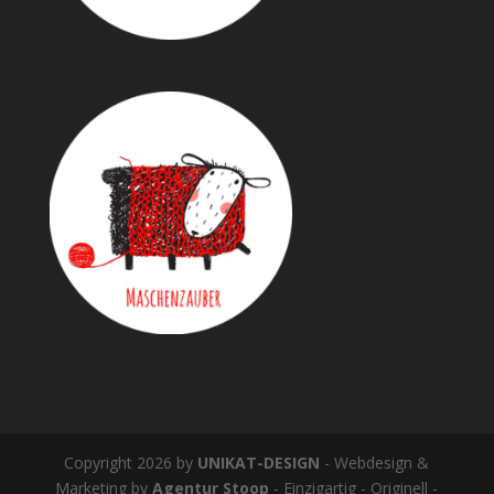
Copyright 2026 by
UNIKAT-DESIGN
- Webdesign &
Marketing by
Agentur Stoop
- Einzigartig - Originell -