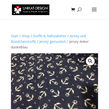
Start
/
Shop
/
Stoffe & Nähzubehör
/
Jersey und
Bündchenstoffe
/
Jersey gemustert
/ Jersey Anker
dunkelblau