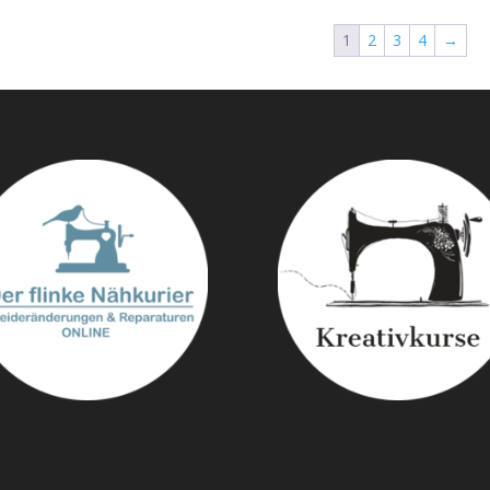
1
2
3
4
→