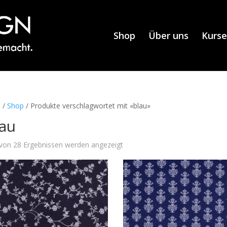
Shop
Über uns
Kurse
t
/
Shop
/ Produkte verschlagwortet mit «blau»
lau
von 28 Ergebnissen werden angezeigt