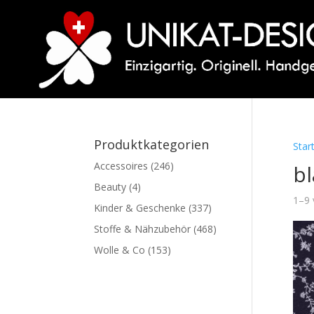
Produktkategorien
Star
Accessoires
(246)
b
Beauty
(4)
1–9 
Kinder & Geschenke
(337)
Stoffe & Nähzubehör
(468)
Wolle & Co
(153)