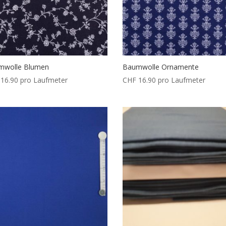
mwolle Blumen
Baumwolle Ornamente
16.90
pro Laufmeter
CHF
16.90
pro Laufmeter