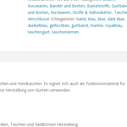
Kurzwaren
,
Bänder und Borten
,
Bastelstoffe
,
Gurtbän
und Borten
,
Kurzwaren
,
Stoffe & Nähzubehör
,
Tasche
Verschlüsse
Schlagwörter:
band
,
blau
,
blue
,
dark blue
,
dunkelblau
,
geflochten
,
gurtband
,
marine
,
royalblau
,
taschengurt
,
taschenriemen
schen und Handtaschen. Es eignet sich auch als Funktionsmaterial für
zur Herstellung von Gürteln verwenden.
tilien, Taschen und Geldbörsen Herstellung