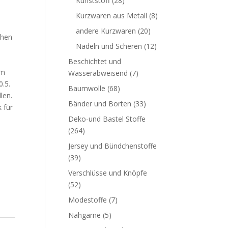
Kunststoff
(28)
Kurzwaren aus Metall
(8)
andere Kurzwaren
(20)
chen
Nadeln und Scheren
(12)
Beschichtet und
cm
Wasserabweisend
(7)
0.5.
Baumwolle
(68)
len.
Bänder und Borten
(33)
k für
Deko-und Bastel Stoffe
(264)
Jersey und Bündchenstoffe
(39)
Verschlüsse und Knöpfe
(52)
Modestoffe
(7)
Nähgarne
(5)