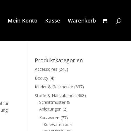
Mein Konto
Kasse
Warenkorb
Produktkategorien
Accessoires
(246)
Beauty
(4)
Kinder & Geschenke
(337)
Stoffe & Nähzubehör
(468)
Schnittmuster &
l für
Anleitungen
(2)
lung
Kurzwaren
(77)
Kurzwaren aus