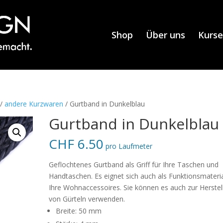
Shop
Über uns
Kurse
/
andere Kurzwaren
/ Gurtband in Dunkelblau
Gurtband in Dunkelblau
CHF
6.50
pro Laufmeter
Geflochtenes Gurtband als Griff für Ihre Taschen und
Handtaschen. Es eignet sich auch als Funktionsmateria
Ihre Wohnaccessoires. Sie können es auch zur Herstel
von Gürteln verwenden.
Breite: 50 mm