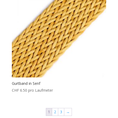
Gurtband in Senf
CHF
6.50
pro Laufmeter
1
2
3
→