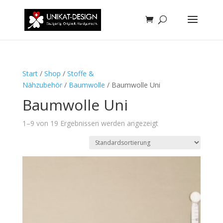
Start
/
Shop
/
Stoffe &
Nähzubehör
/
Baumwolle
/ Baumwolle Uni
Baumwolle Uni
1–9 von 19 Ergebnissen werden angezeigt