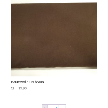
Baumwolle uni braun
CHF
19.90
1
2
3
→