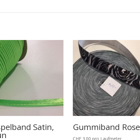
pelband Satin,
Gummiband Ros
ün
CHF
3.00
pro Laufmeter