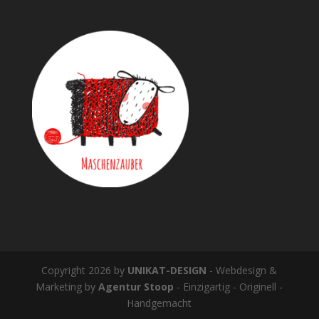
Copyright 2026 by
UNIKAT-DESIGN
- Webdesign &
Marketing by
Agentur Stoop
- Einzigartig - Originell -
Handgemacht