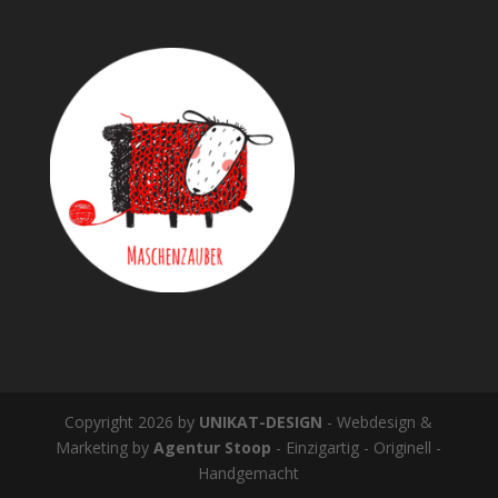
Copyright 2026 by
UNIKAT-DESIGN
- Webdesign &
Marketing by
Agentur Stoop
- Einzigartig - Originell -
Handgemacht