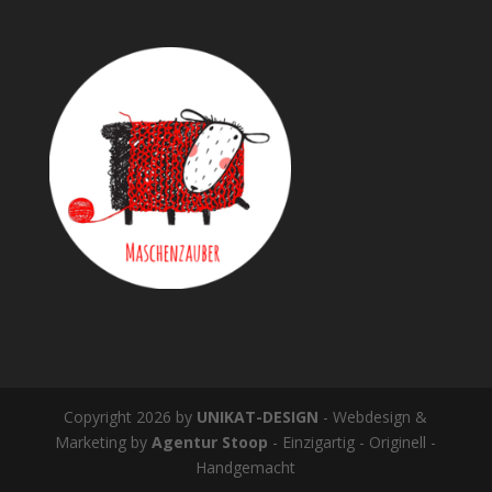
Copyright 2026 by
UNIKAT-DESIGN
- Webdesign &
Marketing by
Agentur Stoop
- Einzigartig - Originell -
Handgemacht