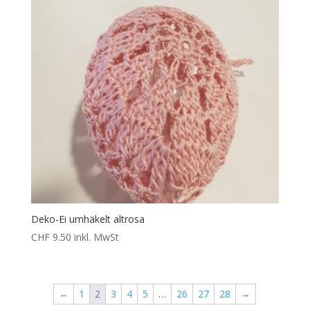
Deko-Ei umhäkelt altrosa
CHF
9.50
inkl. MwSt
←
1
2
3
4
5
…
26
27
28
→