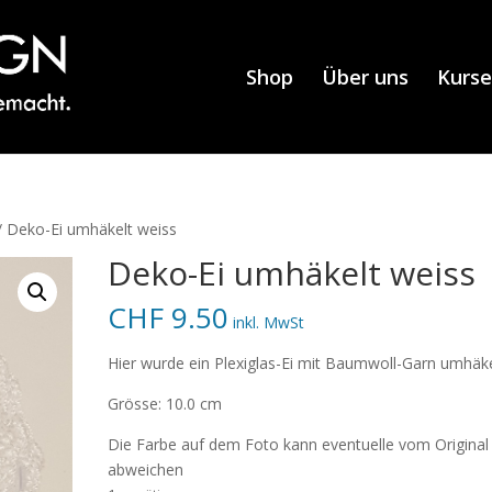
Shop
Über uns
Kurse
/ Deko-Ei umhäkelt weiss
Deko-Ei umhäkelt weiss
CHF
9.50
inkl. MwSt
Hier wurde ein Plexiglas-Ei mit Baumwoll-Garn umhäke
Grösse: 10.0 cm
Die Farbe auf dem Foto kann eventuelle vom Original
abweichen