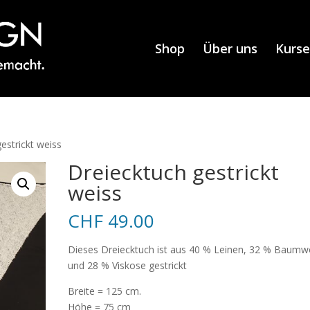
Shop
Über uns
Kurse
estrickt weiss
Dreiecktuch gestrickt
weiss
CHF
49.00
Dieses Dreiecktuch ist aus 40 % Leinen, 32 % Baumw
und 28 % Viskose gestrickt
Breite = 125 cm.
Höhe = 75 cm