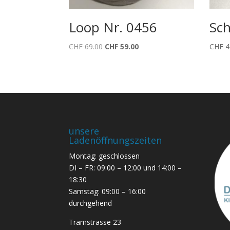
Loop Nr. 0456
Sch
Ursprünglicher
Aktueller
CHF
69.00
CHF
59.00
CHF
4
Preis
Preis
war:
ist:
CHF 69.00
CHF 59.00.
unsere
Ladenöffnungszeiten
Montag: geschlossen
DI – FR: 09:00 – 12:00 und 14:00 –
18:30
Samstag: 09:00 – 16:00
durchgehend
Tramstrasse 23