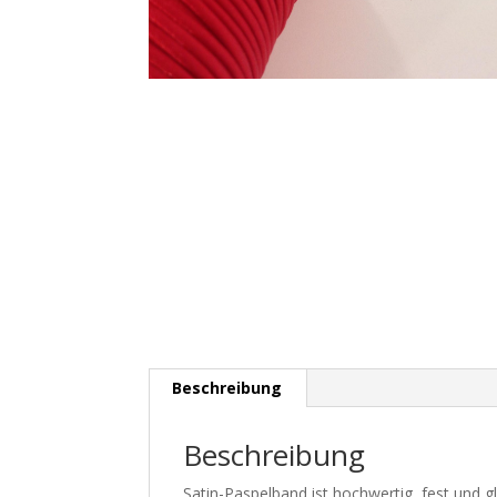
Beschreibung
Beschreibung
Satin-Paspelband ist hochwertig, fest und g