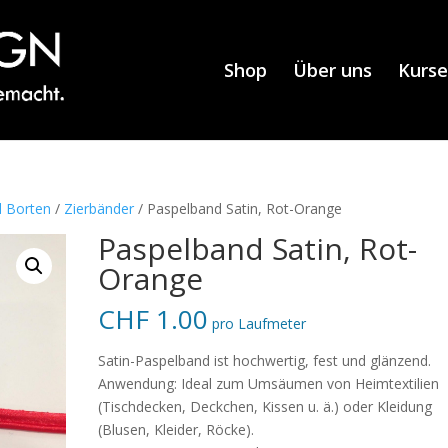
Shop
Über uns
Kurse
d Borten
/
Zierbänder
/ Paspelband Satin, Rot-Orange
Paspelband Satin, Rot-
Orange
CHF
1.00
pro Laufmeter
Satin-Paspelband ist hochwertig, fest und glänzend.
Anwendung: Ideal zum Umsäumen von Heimtextilien
(Tischdecken, Deckchen, Kissen u. ä.) oder Kleidung
(Blusen, Kleider, Röcke).