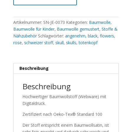
Artikelnummer:
SN-JE-0073
Kategorien:
Baumwolle
,
Baumwolle für Kinder
,
Baumwolle gemustert
,
Stoffe &
Nähzubehör
Schlagwörter:
angenehm
,
black
,
flowers
,
rose
,
schweizer stoff
,
skull
,
skulls
,
totenkopf
Beschreibung
Beschreibung
Hochwertiger Baumwollstoff (Webware) mit
Digitaldruck.
Zertifiziert nach Oeko-Tex® Standard 100
Der Stoff entspricht einem Baumwollsatin, ist
sehr fein gewebt und dadurch sehr weich und