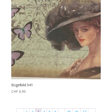
Bügelbild 041
CHF
6.90
←
1
2
3
4
5
6
…
25
26
27
→