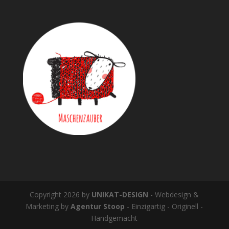
Copyright 2026 by
UNIKAT-DESIGN
- Webdesign &
Marketing by
Agentur Stoop
- Einzigartig - Originell -
Handgemacht