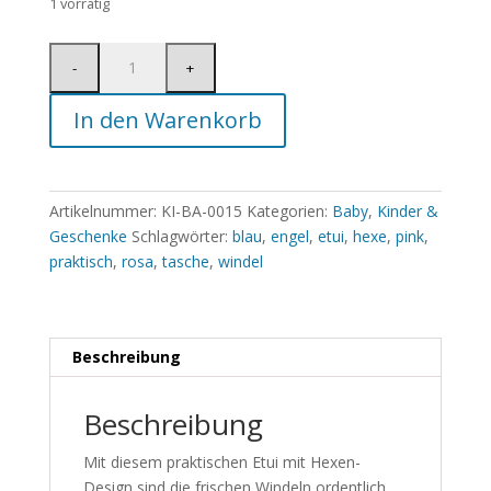
1 vorrätig
In den Warenkorb
Artikelnummer:
KI-BA-0015
Kategorien:
Baby
,
Kinder &
Geschenke
Schlagwörter:
blau
,
engel
,
etui
,
hexe
,
pink
,
praktisch
,
rosa
,
tasche
,
windel
Beschreibung
Beschreibung
Mit diesem praktischen Etui mit Hexen-
Design sind die frischen Windeln ordentlich