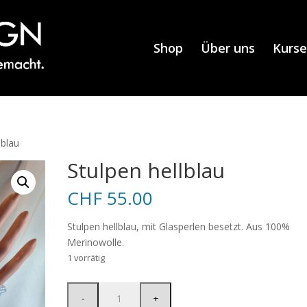
Shop
Über uns
Kurse
lblau
Stulpen hellblau
CHF
55.00
Stulpen hellblau, mit Glasperlen besetzt. Aus 100%
Merinowolle.
1 vorrätig