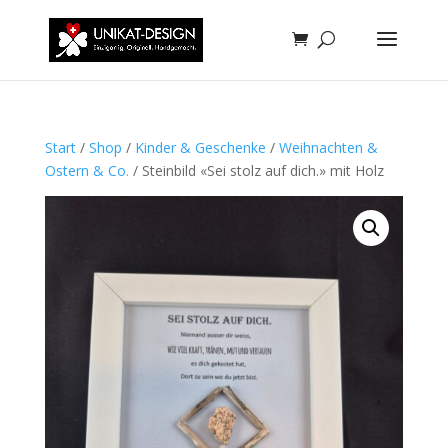
Start
/
Shop
/
Kinder & Geschenke
/
Weihnachten &
Ostern & Co.
/ Steinbild «Sei stolz auf dich.» mit Holz