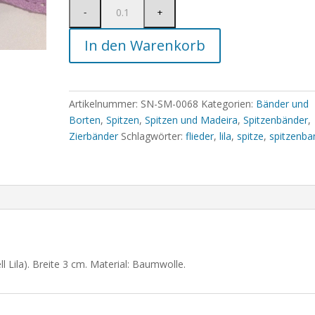
In den Warenkorb
Artikelnummer:
SN-SM-0068
Kategorien:
Bänder und
Borten
,
Spitzen
,
Spitzen und Madeira
,
Spitzenbänder
,
Zierbänder
Schlagwörter:
flieder
,
lila
,
spitze
,
spitzenba
ll Lila). Breite 3 cm. Material: Baumwolle.