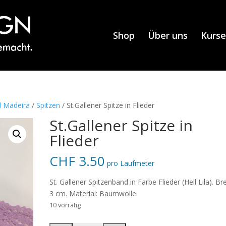
Shop
Über uns
Kurse
d Madeira
/
Spitzen
/ St.Gallener Spitze in Flieder
St.Gallener Spitze in
Flieder
CHF
3.50
pro Laufmeter
St. Gallener Spitzenband in Farbe Flieder (Hell Lila). Bre
3 cm. Material: Baumwolle.
10 vorrätig