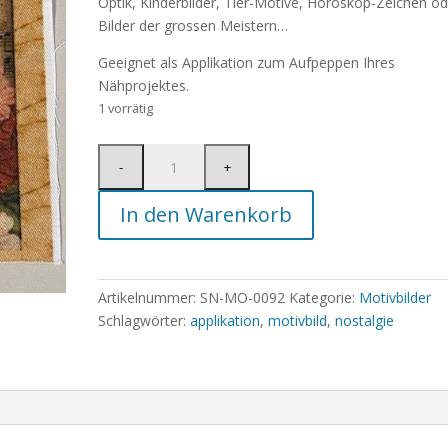
Optik, Kinderbilder, Tier-Motive, Horoskop-Zeichen od
Bilder der grossen Meistern…
Geeignet als Applikation zum Aufpeppen Ihres
Nähprojektes.
1 vorrätig
In den Warenkorb
Artikelnummer:
SN-MO-0092
Kategorie:
Motivbilder
Schlagwörter:
applikation
,
motivbild
,
nostalgie