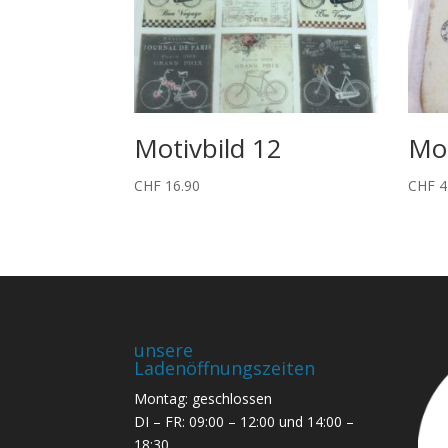
Motivbild 12
Mot
CHF
16.90
CHF
4
unsere
Ladenöffnungszeiten
Montag: geschlossen
DI – FR: 09:00 – 12:00 und 14:00 –
18:30