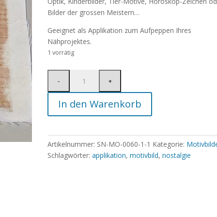
Optik, Kinderbilder, Tier-Motive, Horoskop-Zeichen od
Bilder der grossen Meistern…
Geeignet als Applikation zum Aufpeppen Ihres
Nähprojektes.
1 vorrätig
In den Warenkorb
Artikelnummer:
SN-MO-0060-1-1
Kategorie:
Motivbild
Schlagwörter:
applikation
,
motivbild
,
nostalgie