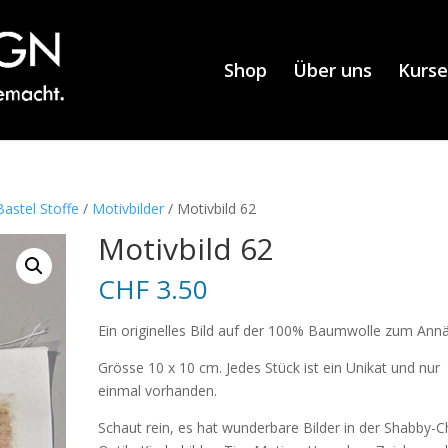
Shop
Über uns
Kurse
astel Stoffe
/
Motivbilder
/ Motivbild 62
Motivbild 62
CHF
3.50
Ein originelles Bild auf der 100% Baumwolle zum Ann
Grösse 10 x 10 cm. Jedes Stück ist ein Unikat und nur
einmal vorhanden.
Schaut rein, es hat wunderbare Bilder in der Shabby-C