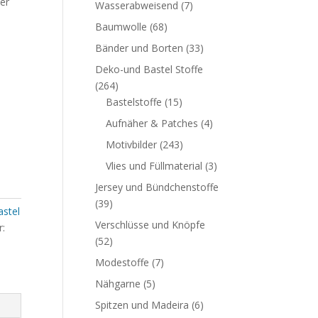
er
Wasserabweisend
(7)
Baumwolle
(68)
Bänder und Borten
(33)
Deko-und Bastel Stoffe
(264)
Bastelstoffe
(15)
Aufnäher & Patches
(4)
Motivbilder
(243)
Vlies und Füllmaterial
(3)
Jersey und Bündchenstoffe
(39)
stel
Verschlüsse und Knöpfe
r:
(52)
Modestoffe
(7)
Nähgarne
(5)
Spitzen und Madeira
(6)