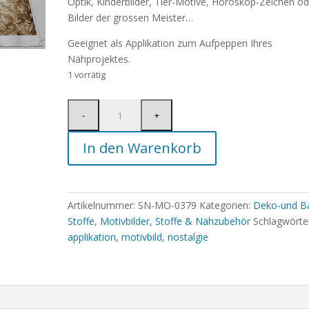
Optik, Kinderbilder, Tier-Motive, Horoskop-Zeichen od
Bilder der grossen Meister…
Geeignet als Applikation zum Aufpeppen Ihres
Nähprojektes.
1 vorrätig
In den Warenkorb
Artikelnummer:
SN-MO-0379
Kategorien:
Deko-und Ba
Stoffe
,
Motivbilder
,
Stoffe & Nähzubehör
Schlagwörte
applikation
,
motivbild
,
nostalgie