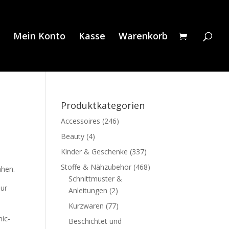
Mein Konto
Kasse
Warenkorb
Produktkategorien
Accessoires
(246)
Beauty
(4)
Kinder & Geschenke
(337)
Stoffe & Nähzubehör
(468)
ähen.
Schnittmuster &
nur
Anleitungen
(2)
Kurzwaren
(77)
hic-
Beschichtet und