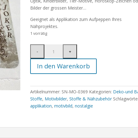
Optik, Kinderbilder, Tier-Motive, Horoskop-Zeichen od
Bilder der grossen Meister…
Geeignet als Applikation zum Aufpeppen Ihres
Nähprojektes.
1 vorrätig
In den Warenkorb
Artikelnummer:
SN-MO-0369
Kategorien:
Deko-und Ba
Stoffe
,
Motivbilder
,
Stoffe & Nähzubehör
Schlagwörte
applikation
,
motivbild
,
nostalgie