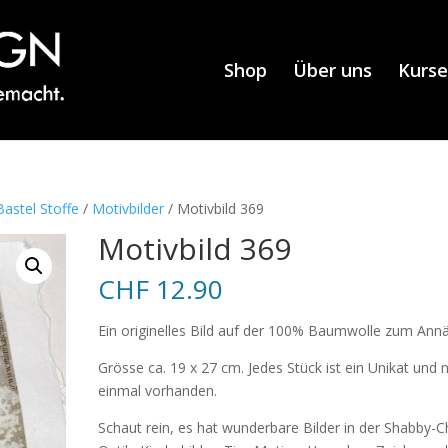
Shop
Über uns
Kurse
astel Stoffe
/
Motivbilder
/ Motivbild 369
Motivbild 369
CHF
12.90
Ein originelles Bild auf der 100% Baumwolle zum Ann
Grösse ca. 19 x 27 cm. Jedes Stück ist ein Unikat und 
einmal vorhanden.
Schaut rein, es hat wunderbare Bilder in der Shabby-C