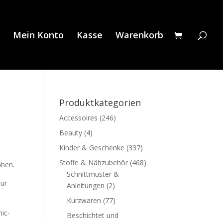
Mein Konto
Kasse
Warenkorb
Produktkategorien
Accessoires
(246)
Beauty
(4)
Kinder & Geschenke
(337)
Stoffe & Nähzubehör
(468)
ähen.
Schnittmuster &
nur
Anleitungen
(2)
Kurzwaren
(77)
hic-
Beschichtet und