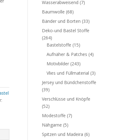
er
Wasserabweisend
(7)
Baumwolle
(68)
Bänder und Borten
(33)
Deko-und Bastel Stoffe
(264)
Bastelstoffe
(15)
Aufnäher & Patches
(4)
Motivbilder
(243)
Vlies und Füllmaterial
(3)
Jersey und Bündchenstoffe
(39)
stel
Verschlüsse und Knöpfe
r:
(52)
Modestoffe
(7)
Nähgarne
(5)
Spitzen und Madeira
(6)