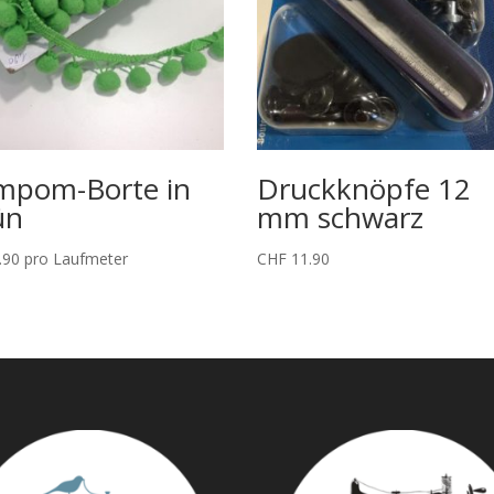
mpom-Borte in
Druckknöpfe 12
ün
mm schwarz
.90
pro Laufmeter
CHF
11.90