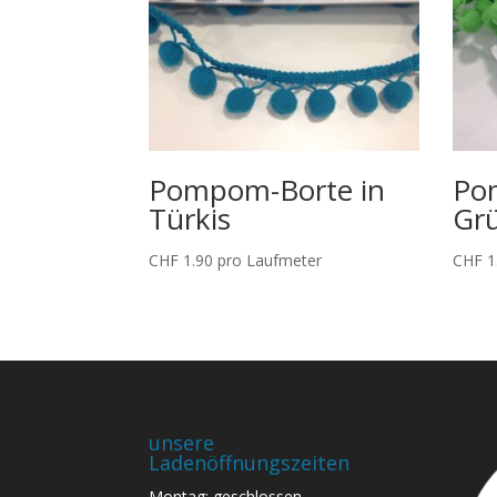
Pompom-Borte in
Po
Türkis
Gr
CHF
1.90
pro Laufmeter
CHF
1
unsere
Ladenöffnungszeiten
Montag: geschlossen