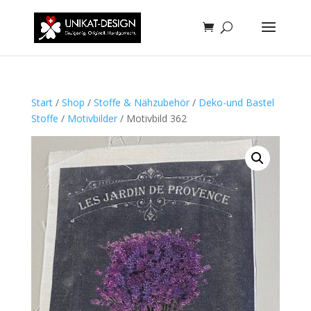
Start
/
Shop
/
Stoffe & Nähzubehör
/
Deko-und Bastel
Stoffe
/
Motivbilder
/ Motivbild 362