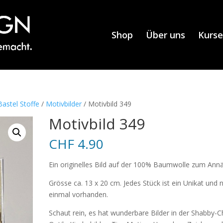
Shop
Über uns
Kurse
astel Stoffe
/
Motivbilder
/ Motivbild 349
Motivbild 349
CHF
4.90
Ein originelles Bild auf der 100% Baumwolle zum Ann
Grösse ca. 13 x 20 cm. Jedes Stück ist ein Unikat und 
einmal vorhanden.
Schaut rein, es hat wunderbare Bilder in der Shabby-C