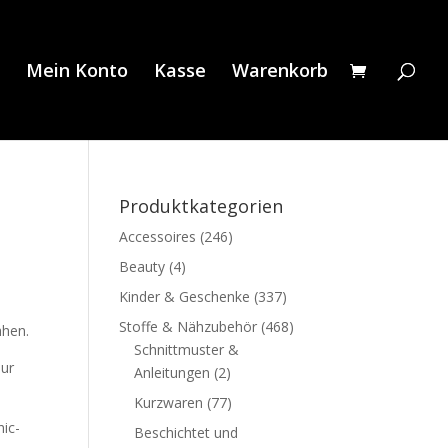
Mein Konto
Kasse
Warenkorb
Produktkategorien
Accessoires
(246)
Beauty
(4)
Kinder & Geschenke
(337)
Stoffe & Nähzubehör
(468)
ähen.
Schnittmuster &
nur
Anleitungen
(2)
Kurzwaren
(77)
hic-
Beschichtet und