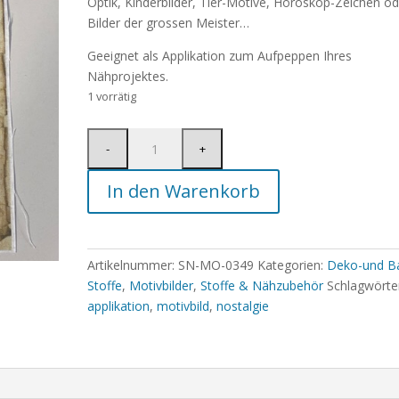
Optik, Kinderbilder, Tier-Motive, Horoskop-Zeichen od
Bilder der grossen Meister…
Geeignet als Applikation zum Aufpeppen Ihres
Nähprojektes.
1 vorrätig
In den Warenkorb
Artikelnummer:
SN-MO-0349
Kategorien:
Deko-und Ba
Stoffe
,
Motivbilder
,
Stoffe & Nähzubehör
Schlagwörte
applikation
,
motivbild
,
nostalgie