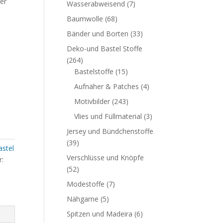
er
Wasserabweisend
(7)
Baumwolle
(68)
Bänder und Borten
(33)
Deko-und Bastel Stoffe
(264)
Bastelstoffe
(15)
Aufnäher & Patches
(4)
Motivbilder
(243)
Vlies und Füllmaterial
(3)
Jersey und Bündchenstoffe
(39)
stel
Verschlüsse und Knöpfe
r:
(52)
Modestoffe
(7)
Nähgarne
(5)
Spitzen und Madeira
(6)