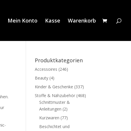
Mein Konto
Kasse
Warenkorb
Produktkategorien
Accessoires
(246)
Beauty
(4)
Kinder & Geschenke
(337)
Stoffe & Nähzubehör
(468)
ähen.
Schnittmuster &
nur
Anleitungen
(2)
Kurzwaren
(77)
hic-
Beschichtet und