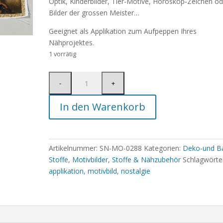
Optik, Kinderbilder, Tier-Motive, Horoskop-Zeichen od
Bilder der grossen Meister…
Geeignet als Applikation zum Aufpeppen Ihres
Nähprojektes.
1 vorrätig
In den Warenkorb
Artikelnummer:
SN-MO-0288
Kategorien:
Deko-und Ba
Stoffe
,
Motivbilder
,
Stoffe & Nähzubehör
Schlagwörte
applikation
,
motivbild
,
nostalgie