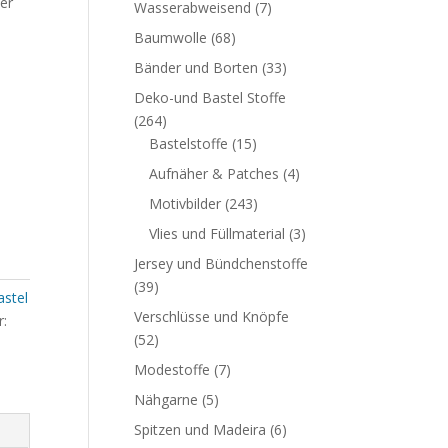
er
Wasserabweisend
(7)
Baumwolle
(68)
Bänder und Borten
(33)
Deko-und Bastel Stoffe
(264)
Bastelstoffe
(15)
Aufnäher & Patches
(4)
Motivbilder
(243)
Vlies und Füllmaterial
(3)
Jersey und Bündchenstoffe
(39)
stel
Verschlüsse und Knöpfe
r:
(52)
Modestoffe
(7)
Nähgarne
(5)
Spitzen und Madeira
(6)