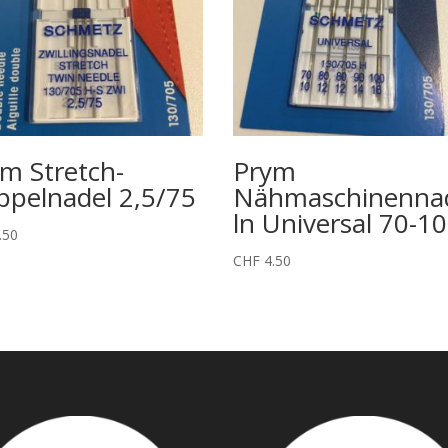
m Stretch-
Prym
pelnadel 2,5/75
Nähmaschinenna
ln Universal 70-1
.50
CHF
4.50