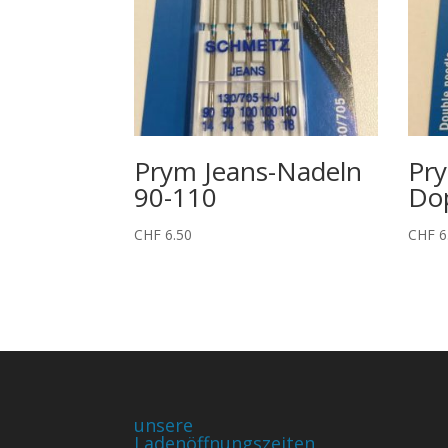
Prym Jeans-Nadeln
Pry
90-110
Dop
CHF
6.50
CHF
6
unsere
Ladenöffnungszeiten