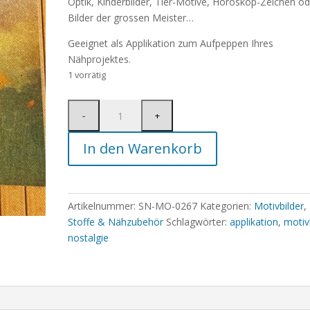
Optik, Kinderbilder, Tier-Motive, Horoskop-Zeichen od
Bilder der grossen Meister…
Geeignet als Applikation zum Aufpeppen Ihres
Nähprojektes.
1 vorrätig
In den Warenkorb
Artikelnummer:
SN-MO-0267
Kategorien:
Motivbilder
,
Stoffe & Nähzubehör
Schlagwörter:
applikation
,
motiv
nostalgie