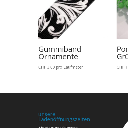
Gummiband
Po
Ornamente
Gr
CHF
3.00
pro Laufmeter
CHF
1
unsere
Ladenöffnungszeiten
Montag: geschlossen