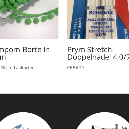
mpom-Borte in
Prym Stretch-
ün
Doppelnadel 4,0/
.90
pro Laufmeter
CHF
6.50