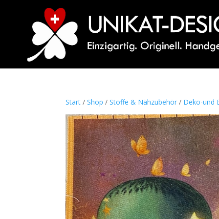
Start
/
Shop
/
Stoffe & Nähzubehör
/
Deko-und B