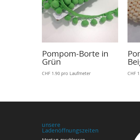
Pompom-Borte in
Po
Grün
Bei
CHF
1.90
pro Laufmeter
CHF
1
unsere
Ladenöffnungszeiten
Montag: geschlossen