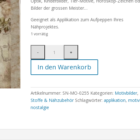
Optik, Kinderbilder, Tier-Motive, Horoskop-Zeichen od
Bilder der grossen Meister…
Geeignet als Applikation zum Aufpeppen Ihres
Nähprojektes.
1 vorrätig
In den Warenkorb
Artikelnummer:
SN-MO-0255
Kategorien:
Motivbilder
,
Stoffe & Nähzubehör
Schlagwörter:
applikation
,
motiv
nostalgie