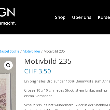
Shop
Über uns
Kurse
astel Stoffe
/
Motivbilder
/ Motivbild 235
Motivbild 235
CHF
3.50
Ein originelles Bild auf der 100% Baumwolle zum Ann
Grösse 10 x 10 cm. Jedes Stück ist ein Unikat und nur
einmal vorhanden.
Schaut rein, es hat wunderbare Bilder in der Shabby-C