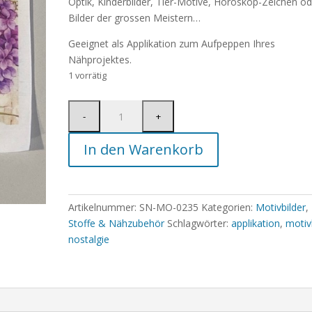
Optik, Kinderbilder, Tier-Motive, Horoskop-Zeichen od
Bilder der grossen Meistern…
Geeignet als Applikation zum Aufpeppen Ihres
Nähprojektes.
1 vorrätig
In den Warenkorb
Artikelnummer:
SN-MO-0235
Kategorien:
Motivbilder
,
Stoffe & Nähzubehör
Schlagwörter:
applikation
,
motiv
nostalgie