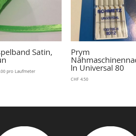
pelband Satin,
Prym
ün
Nähmaschinenna
ln Universal 80
.00
pro Laufmeter
CHF
4.50