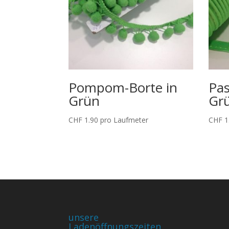
Pompom-Borte in
Pas
Grün
Gr
CHF
1.90
pro Laufmeter
CHF
1
unsere
Ladenöffnungszeiten