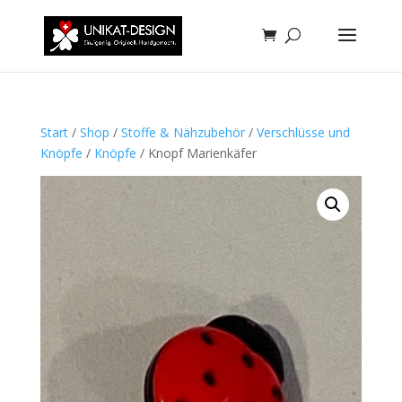
Start
/
Shop
/
Stoffe & Nähzubehör
/
Verschlüsse und
Knöpfe
/
Knöpfe
/ Knopf Marienkäfer