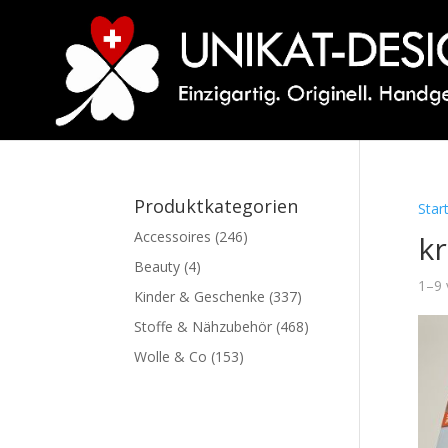
Produktkategorien
Star
Accessoires
(246)
kr
Beauty
(4)
1–9 
Kinder & Geschenke
(337)
Stoffe & Nähzubehör
(468)
Wolle & Co
(153)