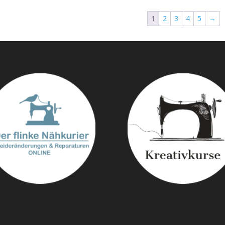
1
2
3
4
5
→