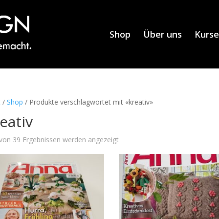
Shop
Über uns
Kurse
t
/
Shop
/ Produkte verschlagwortet mit «kreativ»
eativ
von 39 Ergebnissen werden angezeigt