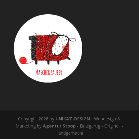
Copyright 2026 by
UNIKAT-DESIGN
- Webdesign &
Marketing by
Agentur Stoop
- Einzigartig - Originell -
Handgemacht