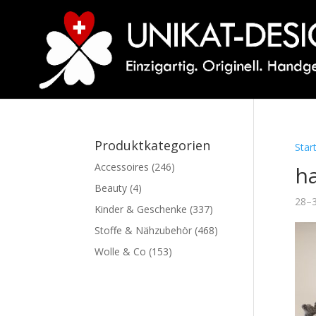
Produktkategorien
Star
Accessoires
(246)
h
Beauty
(4)
28–3
Kinder & Geschenke
(337)
Stoffe & Nähzubehör
(468)
Wolle & Co
(153)