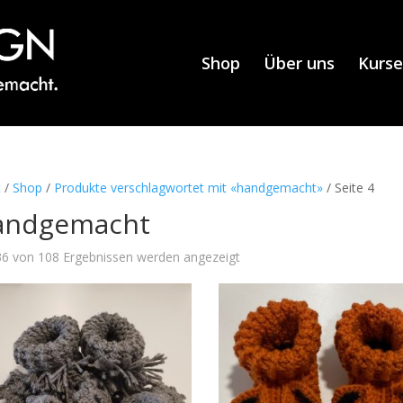
Shop
Über uns
Kurse
t
/
Shop
/
Produkte verschlagwortet mit «handgemacht»
/ Seite 4
andgemacht
6 von 108 Ergebnissen werden angezeigt