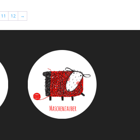
11
12
→