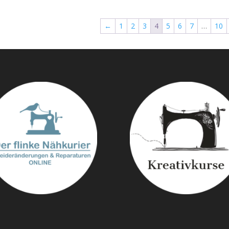
←
1
2
3
4
5
6
7
…
10