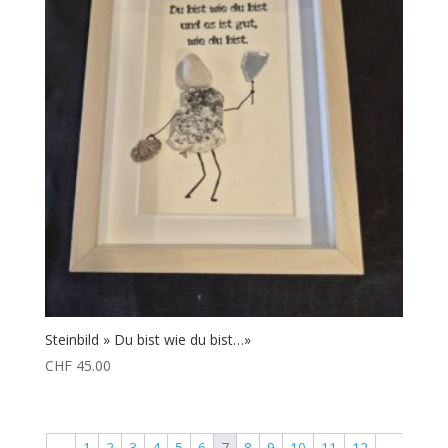
Steinbild » Du bist wie du bist…»
CHF
45.00
←
1
2
3
4
5
6
7
8
9
10
11
12