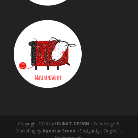
Copyright 2026 by
UNIKAT-DESIGN
- Webdesign &
Marketing by
Agentur Stoop
- Einzigartig - Originell -
Handgemacht