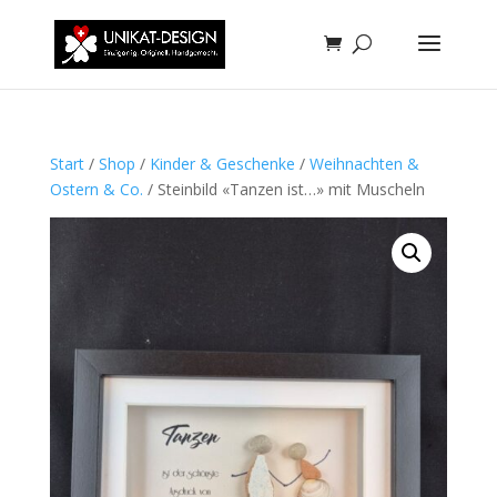
Start
/
Shop
/
Kinder & Geschenke
/
Weihnachten &
Ostern & Co.
/ Steinbild «Tanzen ist…» mit Muscheln