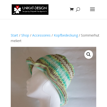
Start
/
Shop
/
Accessoires
/
Kopfbedeckung
/ Sommerhut
meliert