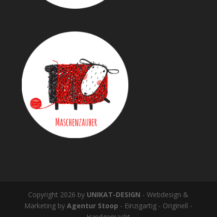
Copyright 2026 by
UNIKAT-DESIGN
- Webdesign &
Marketing by
Agentur Stoop
- Einzigartig - Originell -
Handgemacht