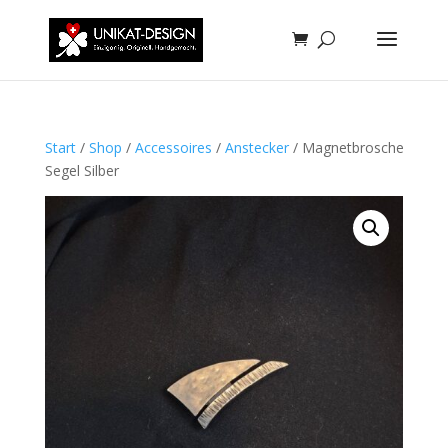
Start
/
Shop
/
Accessoires
/
Anstecker
/ Magnetbrosche
Segel Silber