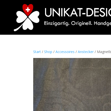
Start
/
Shop
/
Accessoires
/
Anstecker
/ Magnetbr