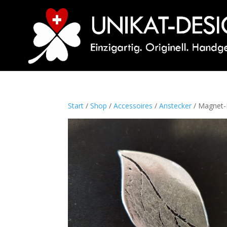
Start
/
Shop
/
Accessoires
/
Anstecker
/ Magnet-B