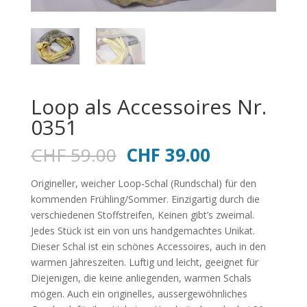
Loop als Accessoires Nr.
0351
Ursprünglicher
Aktueller
CHF
59.00
CHF
39.00
Preis
Preis
war:
ist:
Origineller, weicher Loop-Schal (Rundschal) für den
CHF 59.00
CHF 39.00.
kommenden Frühling/Sommer. Einzigartig durch die
verschiedenen Stoffstreifen, Keinen gibt’s zweimal.
Jedes Stück ist ein von uns handgemachtes Unikat.
Dieser Schal ist ein schönes Accessoires, auch in den
warmen Jahreszeiten. Luftig und leicht, geeignet für
Diejenigen, die keine anliegenden, warmen Schals
mögen. Auch ein originelles, aussergewöhnliches