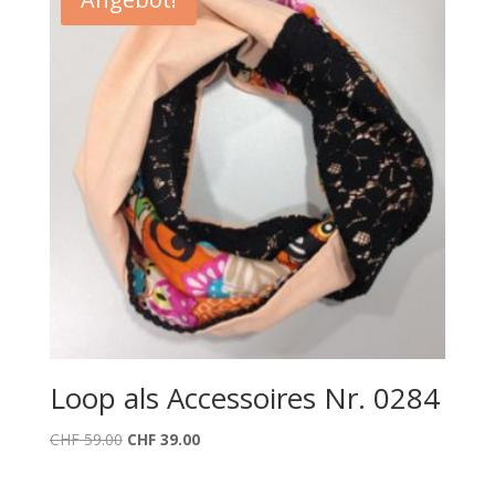
Loop als Accessoires Nr. 0284
Ursprünglicher
Aktueller
CHF
59.00
CHF
39.00
Preis
Preis
war:
ist: