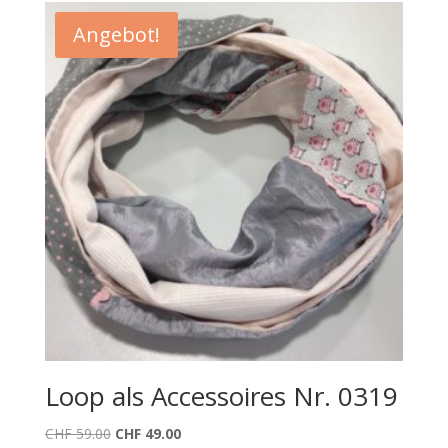
CHF 59.00
CHF 39.00.
Angebot!
Loop als Accessoires Nr. 0319
Ursprünglicher
Aktueller
CHF
59.00
CHF
49.00