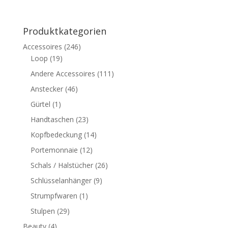
Preis
Preis
war:
ist:
CHF 59.00
CHF 49.00.
Produktkategorien
Accessoires
(246)
Loop
(19)
Andere Accessoires
(111)
Anstecker
(46)
Gürtel
(1)
Handtaschen
(23)
Kopfbedeckung
(14)
Portemonnaie
(12)
Schals / Halstücher
(26)
Schlüsselanhänger
(9)
Strumpfwaren
(1)
Stulpen
(29)
Beauty
(4)