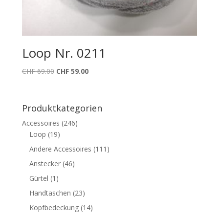
Loop Nr. 0211
Ursprünglicher
Aktueller
CHF
69.00
CHF
59.00
Preis
Preis
war:
ist:
CHF 69.00
CHF 59.00.
Produktkategorien
Accessoires
(246)
Loop
(19)
Andere Accessoires
(111)
Anstecker
(46)
Gürtel
(1)
Handtaschen
(23)
Kopfbedeckung
(14)