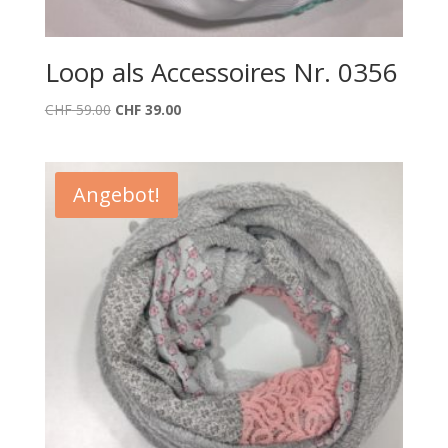
Loop als Accessoires Nr. 0356
Ursprünglicher
Aktueller
CHF
59.00
CHF
39.00
Preis
Preis
war:
ist:
CHF 59.00
CHF 39.00.
Angebot!