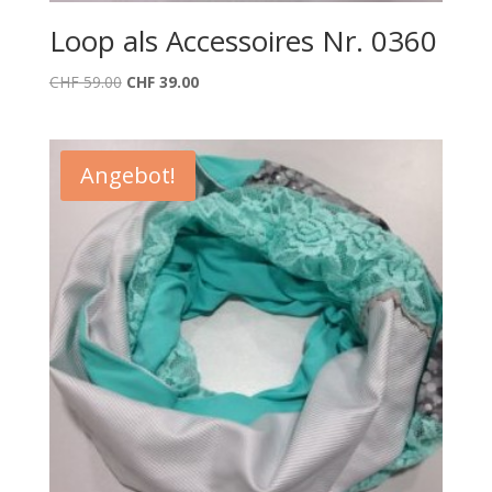
Loop als Accessoires Nr. 0360
Ursprünglicher
Aktueller
CHF
59.00
CHF
39.00
Preis
Preis
war:
ist:
CHF 59.00
CHF 39.00.
Angebot!