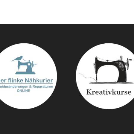
war:
ist:
Preis
Preis
CHF 69.00
CHF 59.00.
war:
ist:
CHF 59.00
CHF 49.00.