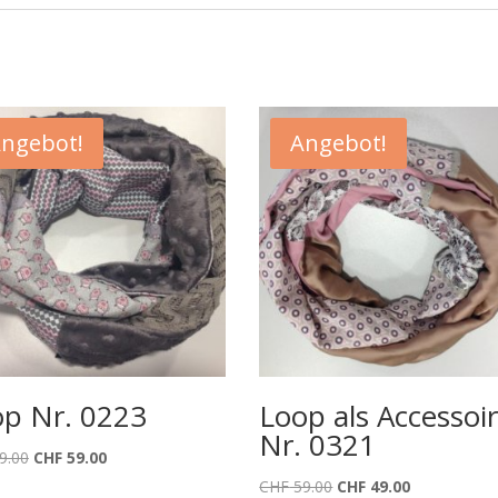
ngebot!
Angebot!
p Nr. 0223
Loop als Accessoi
Nr. 0321
Ursprünglicher
Aktueller
9.00
CHF
59.00
Preis
Preis
Ursprünglicher
Aktueller
CHF
59.00
CHF
49.00