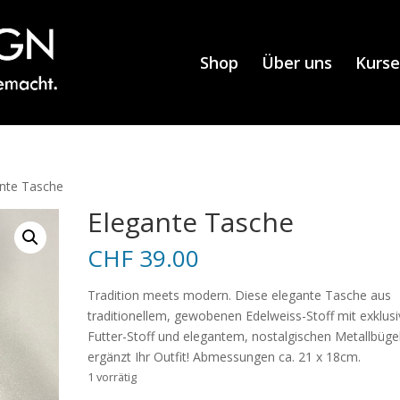
Shop
Über uns
Kurse
ante Tasche
Elegante Tasche
CHF
39.00
Tradition meets modern. Diese elegante Tasche aus
traditionellem, gewobenen Edelweiss-Stoff mit exklus
Futter-Stoff und elegantem, nostalgischen Metallbüge
ergänzt Ihr Outfit! Abmessungen ca. 21 x 18cm.
1 vorrätig