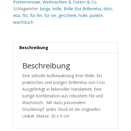
Portemonnaie
,
Weihnachten & Ostern & Co.
Schlagwörter:
beige
,
brille
,
Brille Etui Brillenetui
,
dots
,
etui
,
filz
,
für ihn
,
für sie
,
geschenk
,
hülle
,
punkte
,
wachstuch
Beschreibung
Beschreibung
Eine stilvolle Aufbewahrung Ihrer Brille. Ein
praktisches und lustiges Brillenetui von Cosi.
Ausgefertigt in liebevoller Handarbeit. Eine
lustige Kombination aus robustem Filz und
Wachstuch. Mit dazu passendem
Druckknopf. Jedes Stück ist ein originelles
Unikat. Masse: 20 x 9 cm