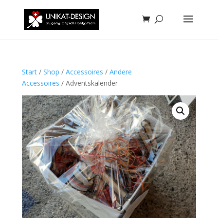
Start
/
Shop
/
Accessoires
/
Andere
Accessoires
/ Adventskalender