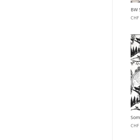
BW S
CHF
Somm
CHF