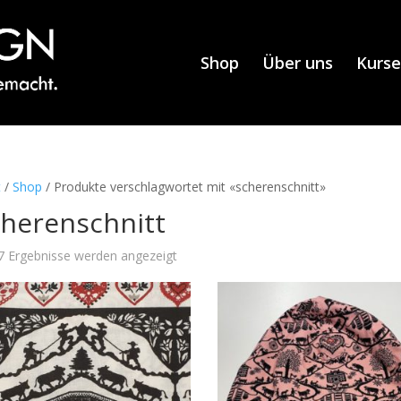
Shop
Über uns
Kurse
t
/
Shop
/ Produkte verschlagwortet mit «scherenschnitt»
cherenschnitt
 7 Ergebnisse werden angezeigt