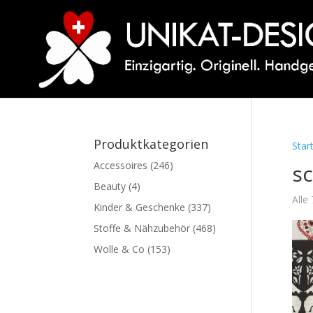
Produktkategorien
Star
Accessoires
(246)
s
Beauty
(4)
Alle
Kinder & Geschenke
(337)
Stoffe & Nähzubehör
(468)
Wolle & Co
(153)